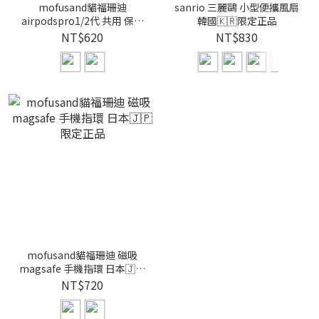
mofusand貓福珊迪
sanrio 三麗鷗 小型便攜風扇
airpodspro1/2代 共用 保護
韓國🇰🇷限定正品
殼 日本🇯🇵限定正品
NT$620
NT$830
mofusand貓福珊迪 磁吸
magsafe 手機指環 日本🇯🇵
限定正品
NT$720