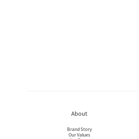
About
Brand Story
Our Values