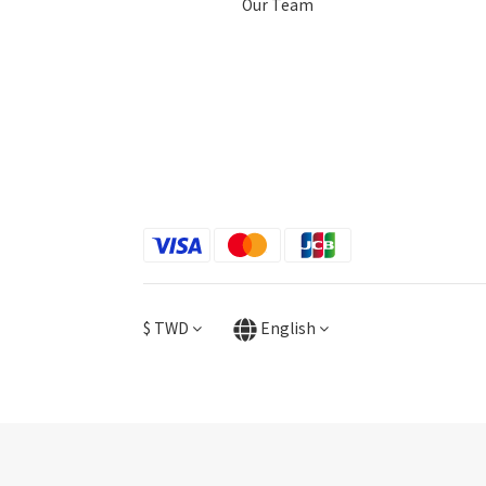
Our Team
$
TWD
English