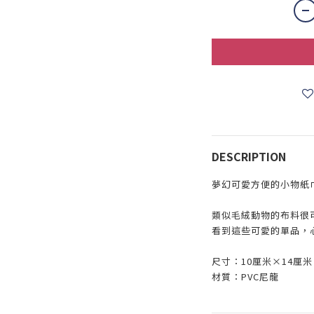
DESCRIPTION
夢幻可愛方便的小物紙
類似毛絨動物的布料很
看到這些可愛的單品，
尺寸：10厘米×14厘米
材質：PVC尼龍