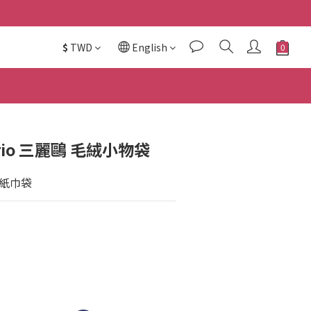
$
TWD
English
rio 三麗鷗 毛絨小物袋
紙巾袋