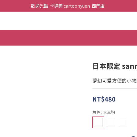
歡迎光臨  卡通園 cartoonyuen  西門店  
日本限定 san
夢幻可愛方便的小物
NT$480
角色
: 大耳狗