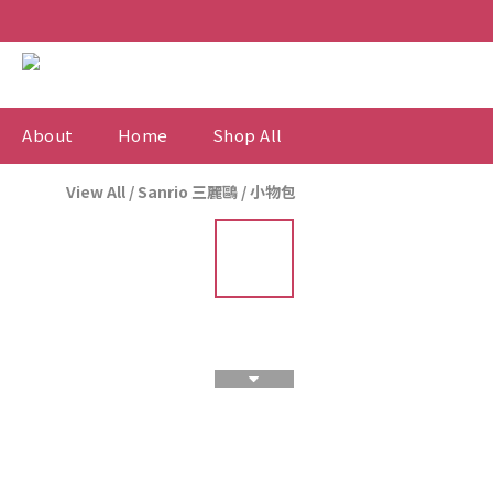
About
Home
Shop All
View All
/
Sanrio 三麗鷗
/
小物包