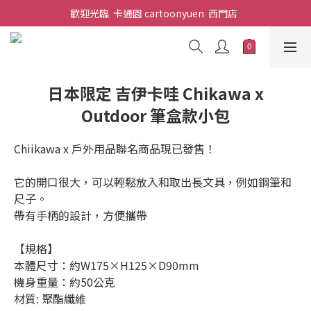
歡迎光臨  卡通園 cartoonyuen  西門店  
日本限定 吉伊卡哇 Chikawa x
Outdoor 筆盒款小包
Chiikawa x 戶外用品聯名商品現已發售！
它的開口很大，可以輕鬆放入和取出長文具，例如鋼筆和
尺子。
帶有手柄的設計，方便攜帶
【規格】
本體尺寸：約W175×H125×D90mm
機身重量：約50公克
材質: 聚酯纖維