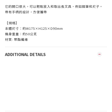
它的開口很大，可以輕鬆放入和取出長文具，例如鋼筆和尺子。
帶有手柄的設計，方便攜帶
【規格】
本體尺寸：約W175×H125×D90mm
機身重量：約50公克
材質: 聚酯纖維
ADDITIONAL DETAILS