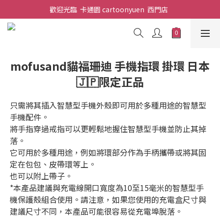
歡迎光臨  卡通園 cartoonyuen  西門店  
mofusand貓福珊迪 手機指環 掛環 日本
🇯🇵限定正品
只需將其插入智慧型手機外殼即可用於多種用途的智慧型
手機配件。
將手指穿過戒指可以更輕鬆地握住智慧型手機並防止其掉
落。
它可用於多種用途，例如將環部分作為手柄攜帶或將其固
定在包包、皮帶環等上。
也可以附上帶子。
*本產品建議與充電線開口寬度為10至15毫米的智慧型手
機保護殼組合使用。請注意，如果您使用的充電盒尺寸與
建議尺寸不同，本產品可能很容易從充電埠脫落。