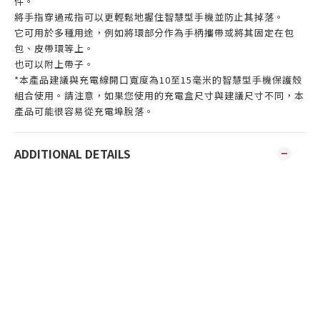
件。
將手指穿過戒指可以更輕鬆地握住智慧型手機並防止其掉落。
它可用於多種用途，例如將環部分作為手柄攜帶或將其固定在包
包、皮帶環等上。
也可以附上帶子。
*本產品建議與充電線開口寬度為10至15毫米的智慧型手機保護殼
組合使用。請注意，如果您使用的充電盒尺寸與建議尺寸不同，本
產品可能很容易從充電埠脫落。
ADDITIONAL DETAILS